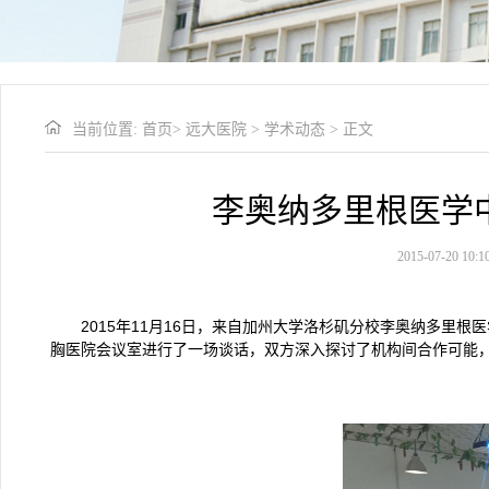
当前位置:
首页
>
远大医院
>
学术动态
> 正文
李奥纳多里根医学中心
2015-07-20 1
2015年11月16日，来自加州大学洛杉矶分校李奥纳多里根医学中心
胸医院会议室进行了一场谈话，双方深入探讨了机构间合作可能